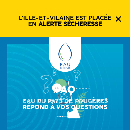
L’ILLE-ET-VILAINE EST PLACÉE
EN
ALERTE SÉCHERESSE
FAQ
EAU DU PAYS DE FOUGÈRES
RÉPOND À VOS QUESTIONS