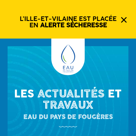
L’ILLE-ET-VILAINE EST PLACÉE
EN
ALERTE SÉCHERESSE
LES
ACTUALITÉS
ET
TRAVAUX
EAU DU PAYS DE FOUGÈRES