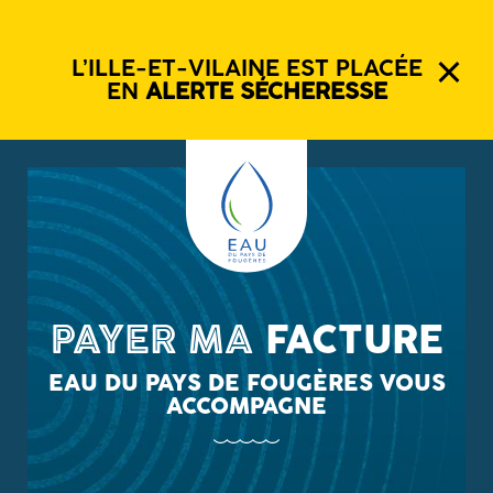
L’ILLE-ET-VILAINE EST PLACÉE
EN
ALERTE SÉCHERESSE
PAYER MA
FACTURE
EAU DU PAYS DE FOUGÈRES VOUS
ACCOMPAGNE