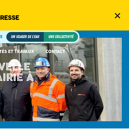
ERESSE
es
Un usager de l'eau
Une collectivité
TÉS ET TRAVAUX
CONTACT
UVELLE
IRIE À