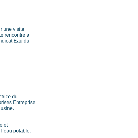
r une visite
tte rencontre a
yndicat Eau du
trice du
prises Entreprise
’usine.
e et
l’eau potable.