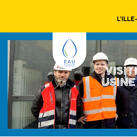
L’ILL
VISIT
USINE